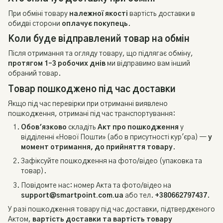
При обміні товару
належної якості
вартість доставки в
обидві сторони
оплачує покупець
.
Коли буде відправлений товар на обмін
Після отримання та огляду товару, що підлягає обміну,
протягом 1–3 робочих днів
ми відправимо вам інший
обраний товар.
Товар пошкоджено під час доставки
Якщо під час перевірки при отриманні виявлено
пошкодження, отримані під час транспортування:
Обов'язково
складіть
Акт про пошкодження
у
відділенні «Нової Пошти» (або в присутності кур'єра) —
у
момент отримання, до прийняття товару
.
Зафіксуйте пошкодження на фото/відео (упаковка та
товар).
Повідомте нас: номер Акта та фото/відео на
support@smartpoint.com.ua
або тел.
+380662797437
.
У разі пошкодження товару під час доставки, підтвердженого
Актом,
вартість доставки та вартість товару