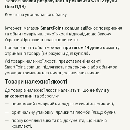
Безготівковий розрахунок на реквізити ФОП 2 групи
(без ПДВ)
Комісія на умовах вашого банку
Інтернет-магазин
SmartPoint.com.ua
здійснює повернення
та обмін товарів належної якості відповідно до Закону
України «Про захист прав споживачів».
Повернення та обмін можливі
протягом 14 днів
з моменту
отримання товару (не рахуючи дня купівлі).
Усі товари належної якості, представлені на сайті
SmartPoint.com.ua, підлягають поверненню або обміну за
умови дотримання всіх вимог, зазначених нижче.
Товари належної якості
До товарів належної якості належать ті, що
не були у
використанні
та зберегли:
початковий товарний вигляд і споживчі властивості;
оригінальну упаковку, ярлики та пломби (якщо були);
повну комплектацію та всі документи, що йшли в
комплекті.