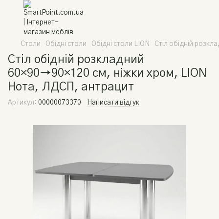
Столи
Обідні столи
Обідні столи LION
Стіл обідній розкл
Стіл обідній розкладний
60×90→90×120 см, ніжки хром, LION
Нота, ЛДСП, антрацит
Артикул:
00000073370
Написати відгук