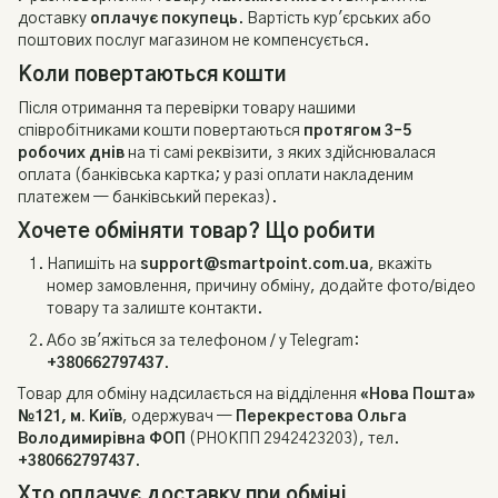
доставку
оплачує покупець
. Вартість кур'єрських або
поштових послуг магазином не компенсується.
Коли повертаються кошти
Після отримання та перевірки товару нашими
співробітниками кошти повертаються
протягом 3–5
робочих днів
на ті самі реквізити, з яких здійснювалася
оплата (банківська картка; у разі оплати накладеним
платежем — банківський переказ).
Хочете обміняти товар? Що робити
Напишіть на
support@smartpoint.com.ua
, вкажіть
номер замовлення, причину обміну, додайте фото/відео
товару та залиште контакти.
Або зв'яжіться за телефоном / у Telegram:
+380662797437
.
Товар для обміну надсилається на відділення
«Нова Пошта»
№121, м. Київ
, одержувач —
Перекрестова Ольга
Володимирівна ФОП
(РНОКПП 2942423203), тел.
+380662797437
.
Хто оплачує доставку при обміні