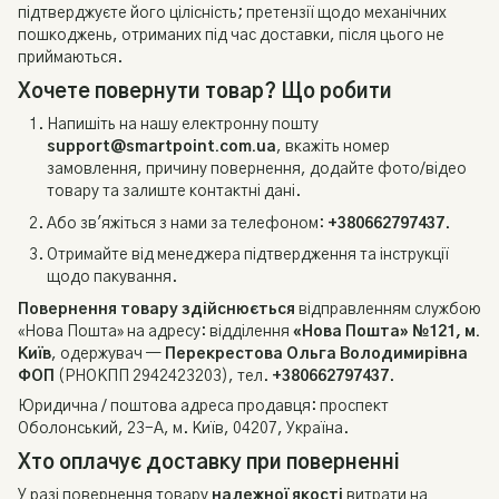
підтверджуєте його цілісність; претензії щодо механічних
пошкоджень, отриманих під час доставки, після цього не
приймаються.
Хочете повернути товар? Що робити
Напишіть на нашу електронну пошту
support@smartpoint.com.ua
, вкажіть номер
замовлення, причину повернення, додайте фото/відео
товару та залиште контактні дані.
Або зв'яжіться з нами за телефоном:
+380662797437
.
Отримайте від менеджера підтвердження та інструкції
щодо пакування.
Повернення товару здійснюється
відправленням службою
«Нова Пошта» на адресу: відділення
«Нова Пошта» №121, м.
Київ
, одержувач —
Перекрестова Ольга Володимирівна
ФОП
(РНОКПП 2942423203), тел.
+380662797437
.
Юридична / поштова адреса продавця: проспект
Оболонський, 23-А, м. Київ, 04207, Україна.
Хто оплачує доставку при поверненні
У разі повернення товару
належної якості
витрати на