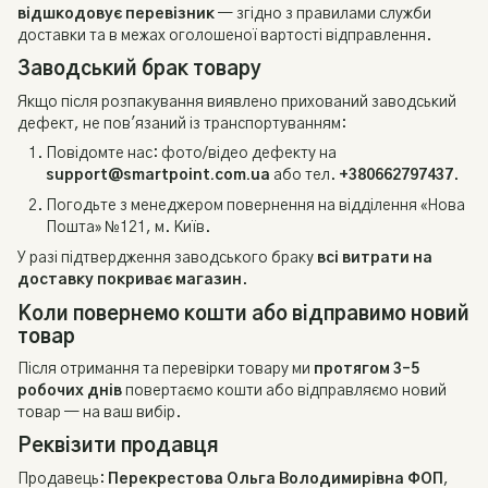
відшкодовує перевізник
— згідно з правилами служби
доставки та в межах оголошеної вартості відправлення.
Заводський брак товару
Якщо після розпакування виявлено прихований заводський
дефект, не пов'язаний із транспортуванням:
Повідомте нас: фото/відео дефекту на
support@smartpoint.com.ua
або тел.
+380662797437
.
Погодьте з менеджером повернення на відділення «Нова
Пошта» №121, м. Київ.
У разі підтвердження заводського браку
всі витрати на
доставку покриває магазин
.
Коли повернемо кошти або відправимо новий
товар
Після отримання та перевірки товару ми
протягом 3–5
робочих днів
повертаємо кошти або відправляємо новий
товар — на ваш вибір.
Реквізити продавця
Продавець:
Перекрестова Ольга Володимирівна ФОП
,