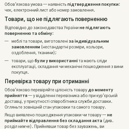
Обов'язкова умова — наявність
підтвердження покупки
:
чек, електронний лист або номер замовлення.
Товари, що не підлягають поверненню
Відповідно до законодавства України
не підлягають
поверненню та обміну
:
меблі та товари, виготовлені
за індивідуальним
замовленням
(нестандартні розміри, кольори,
оздоблення, тканини);
товари, що
були у використанні
та мають сліди
експлуатації, складання чи механічні пошкодження з вини
покупця.
Перевірка товару при отриманні
Обов'язково перевіряйте цілісність товару
до моменту
прийняття
— у відділенні перевізника або при кур'єрській
доставці, у присутності співробітника служби доставки.
Огляньте зовнішній стан упаковки та самого товару.
Якщо виявлено пошкодження упаковки чи товару —
не
приймайте відправлення без складання акта
(див.
розділ нижче). Прийнявши товар без зауважень, ви